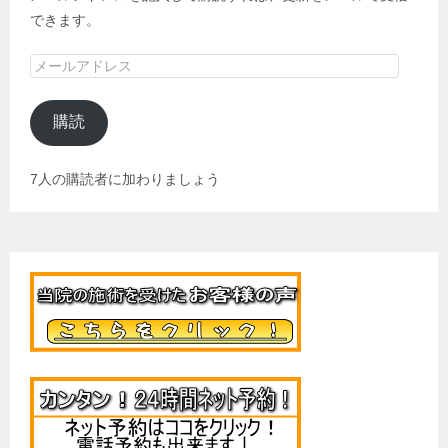
できます。
メ
ー
ル
購読
ア
ド
7人の購読者に加わりましょう
レ
ス