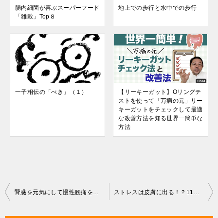
腸内細菌が喜ぶスーパーフード
地上での歩行と水中での歩行
「雑穀」Top８
一子相伝の「べき」（１）
【リーキーガット】Oリングテ
ストを使って「万病の元」リー
キーガットをチェックして最適
な改善方法を知る世界一簡単な
方法
投
腎臓を元気にして慢性腰痛を改善する、どこでも出来る呼吸法【セルフケア】
ストレスは皮膚に出る！？11ヶ所の皮膚の痛みであなたのストレス度合いが分かるかも？
稿