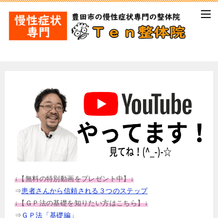
↓【無料の特別動画をプレゼント中】↓
⇒
患者さんから信頼される３つのステップ
↓【ＧＰ法の基礎を知りたい方はこちら】↓
⇒
ＧＰ法「基礎編」