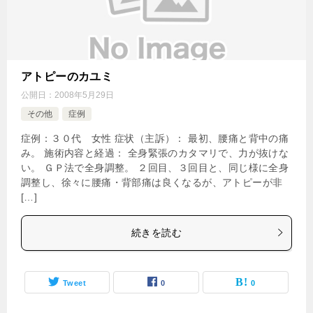
アトピーのカユミ
公開日：
2008年5月29日
その他
症例
症例：３０代 女性 症状（主訴）： 最初、腰痛と背中の痛
み。 施術内容と経過： 全身緊張のカタマリで、力が抜けな
い。 ＧＰ法で全身調整。 ２回目、３回目と、同じ様に全身
調整し、徐々に腰痛・背部痛は良くなるが、アトピーが非
[…]
続きを読む
Tweet
0
0