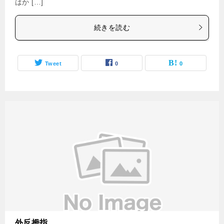
はか […]
続きを読む
Tweet
0
0
外反拇指