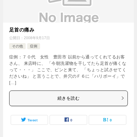
足首の痛み
公開日：
2008年9月17日
その他
症例
症例：７０代 女性 豊田市 以前から通ってくれてるお客
さん、 来店時に、 「今朝洗濯物を干してたら足首が痛くな
って・・・」 ここで、ピンと来て、 「ちょっと試させてく
ださいね」 と言うことで、井穴のＦ６に「ハリボーイ」で
[…]
続きを読む
Tweet
0
0