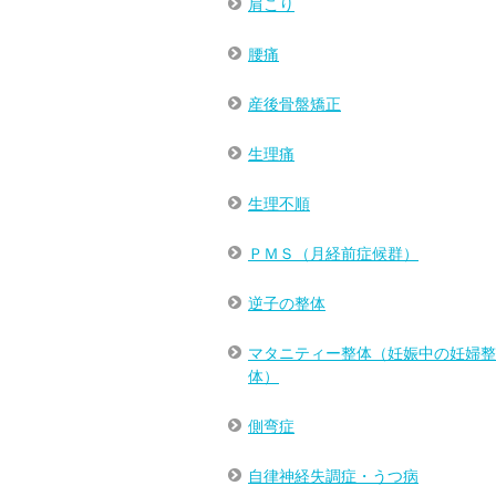
肩こり
腰痛
産後骨盤矯正
生理痛
生理不順
ＰＭＳ（月経前症候群）
逆子の整体
マタニティー整体（妊娠中の妊婦整
体）
側弯症
自律神経失調症・うつ病