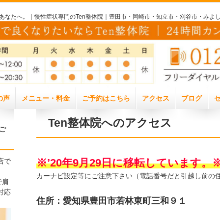
いあなたへ。｜慢性症状専門のTen整体院｜豊田市・岡崎市・知立市・刈谷市・みよ
の声
メニュー・料金
ご予約はこちら
アクセス
ブログ
Ten整体院へのアクセス
ご
※’20年9月29日に移転しています。
店で
カーナビ設定等にご注意下さい（電話番号だと引越し前の
で肩
対応
住所：愛知県豊田市若林東町三和９１