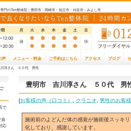
専門のTen整体院｜豊田市・岡崎市・知立市・刈谷市・みよし市
の声
メニュー・料金
ご予約はこちら
アクセス
ブログ
吉川淳さん ５０代 男性
豊明市 吉川淳さん ５０代 男
ご
[
お客様の声（口コミ）
,
クラニオ
,
男性のお客
店で
施術前のよどんだ体の感覚が施術後スッキリ
で肩
対応
化しており、感謝しています。