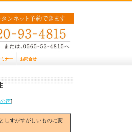
セミナー
お問合せ
性
様の声
]
としすがすがしいものに変