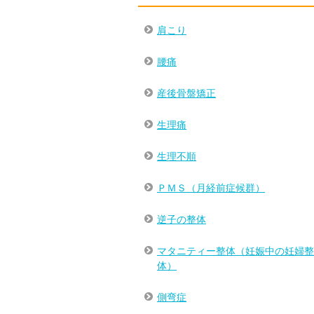
肩こり
腰痛
産後骨盤矯正
生理痛
生理不順
ＰＭＳ（月経前症候群）
逆子の整体
マタニティー整体（妊娠中の妊婦整
体）
側弯症