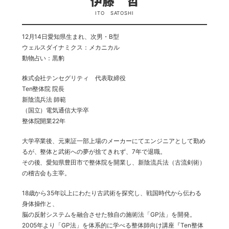
伊藤 哲
ITO SATOSHI
12月14日愛知県生まれ、次男・B型
ウェルスダイナミクス：メカニカル
動物占い：黒豹
株式会社テンセグリティ 代表取締役
Ten整体院 院長
新陰流兵法 師範
（国立）電気通信大学卒
整体院開業22年
大学卒業後、元東証一部上場のメーカーにてエンジニアとして勤め
るが、整体と武術への夢が捨てきれず、7年で退職。
その後、愛知県豊田市で整体院を開業し、新陰流兵法（古流剣術）
の稽古会も主宰。
18歳から35年以上にわたり古武術を探究し、戦国時代から伝わる
身体操作と、
脳の反射システムを融合させた独自の施術法「GP法」を開発。
2005年より「GP法」を体系的に学べる整体師向け講座『Ten整体