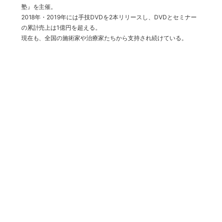
塾』を主催。
2018年・2019年には手技DVDを2本リリースし、DVDとセミナー
の累計売上は1億円を超える。
現在も、全国の施術家や治療家たちから支持され続けている。
※整体師・治療家の方のみお申込み出来ます。
それ以外の方はご遠慮ください。
無料・いつでも解除できます。
特商法に基づく表示
プライバシーポリシー
Copyright (C) 2021 古武術から生まれた整体ＧＰ法®