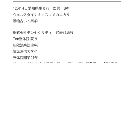
12月14日愛知県生まれ、次男・B型
ウェルスダイナミクス：メカニカル
動物占い：黒豹
株式会社テンセグリティ 代表取締役
Ten整体院 院長
新陰流兵法 師範
電気通信大学卒
整体院開業21年
18才より35年以上古武術を続け、現在は愛知県豊田市で新陰流兵
法（古流剣術）の稽古会を主催。
戦国時代から伝わる様々な古武術のエッセンスと脳の反射を応用し
た、誰でも決まった型に持っていくだけで症状を改善出来る独自の
整体技術GP法を開発。
2005年よりGP法を伝えるTen整体塾を主催
2018年、2019年には2本の手技DVDをリリースして、DVDとセミ
ナーの売上実績１億円以上の大ヒットを記録
2021年よりGP法プラクティショナー養成講座を開講